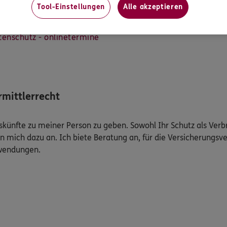
Tool-Einstellungen
Alle akzeptieren
tenschutzbestimmungen des Datenverarbeiters zu lesen und ggf
tenschutz - onlinetermine
mittlerrecht
Auskünfte zu meiner Person zu geben. Sowohl Ihr Schutz als Ver
n mich dazu an. Ich biete Beratung an, für die Versicherungsve
uwendungen.