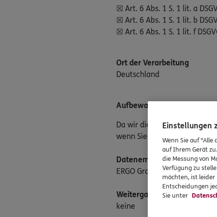
☒ Art. 6 Abs. 1 S. 1 lit. a DSG
☒ Art. 6 Abs. 1 S. 1 lit. b DS
☒ Art. 6 Abs. 1 S. 1 lit. f DS
Ort der Verarbeitung
Deutschland
Aufbewahrungsfrist
Da wir die Daten in erster Li
Einstellungen
wenn Sie uns eine einfache 
Wenn Sie auf "Alle 
auf Ihrem Gerät zu
Datenempfänger
die Messung von Ma
Verfügung zu stelle
ERGO Group AG
möchten, ist leide
Entscheidungen jed
Weitergabe an Drittländer
Sie unter
Datensc
keine