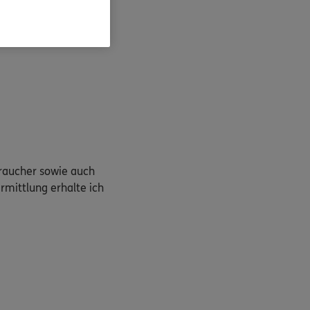
s. weitere Auskünfte
braucher sowie auch
rmittlung erhalte ich