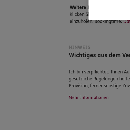
Weitere Informationen
Klicken Sie hier, um die Da
einzuholen. Bookingtime:
Da
HINWEIS
Wichtiges aus dem Ver
Ich bin verpflichtet, Ihnen 
gesetzliche Regelungen halte
Provision, ferner sonstige Z
Mehr Informationen