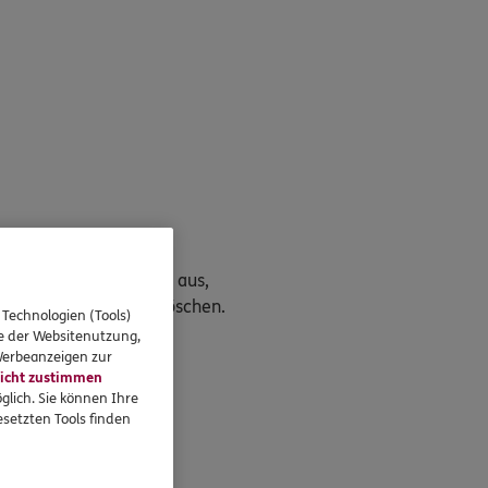
chung. Dafür reicht es aus,
enden, die Daten zu löschen.
 Technologien (Tools)
se der Websitenutzung,
 Werbeanzeigen zur
icht zustimmen
glich. Sie können Ihre
setzten Tools finden