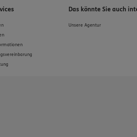
rvices
Das könnte Sie auch int
en
Unsere Agentur
en
formationen
gsvereinbarung
tung