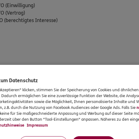
VO (Einwilligung)
GVO (Vertrag)
GVO (berechtigtes Interesse)
nie für Sie speichern, bestimmen auch Sie den Zeitpunkt der Lös
 zum Datenschutz
E-Mail an datenschutz002@bookingtime.com mit dem Auftrag s
akzeptieren" klicken, stimmen Sie der Speicherung von Cookies und ähnlichen
. Dadurch ermöglichen Sie eine zuverlässige Funktion der Website, die Analy
rketingaktivitäten sowie die Möglichkeit, Ihnen personalisierte Inhalte und
n, z.B. durch die Nutzung von Facebook Audiences oder Google Ads. Falls Sie
n
r keine für Sie maßgeschneiderte Anpassung und Werbung auf dieser Seite mö
erzeit über den Button "Tool-Einstellungen" anpassen. Näheres zu den einge
hutzhinweise
Impressum